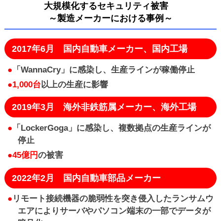
大規模化するセキュリティ被害
～製造メーカーにおける事例～
2017年6月 国内自動車メーカー、国内工場
●
「WannaCry」に感染し、生産ラインが稼働停止
●1,000台
以上の生産に影響
2019年3月 海外非鉄筋属メーカー、海外工場
●
「LockerGoga」に感染し、複数拠点の生産ラインが
停止
●45億円
の被害
2022年2月 国内自動車部品メーカー
●
リモート接続機器の脆弱性を突き侵入したランサムウ
エアによりサーバやパソコン端末の一部でデータが