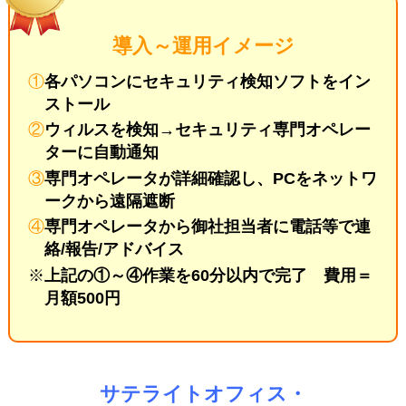
導入～運用イメージ
①
各パソコンにセキュリティ検知ソフトをイン
ストール
②
ウィルスを検知→セキュリティ専門オペレー
ターに自動通知
③
専門オペレータが詳細確認し、PCをネットワ
ークから遠隔遮断
④
専門オペレータから御社担当者に電話等で連
絡/報告/アドバイス
※
上記の①～④作業を60分以内で完了 費用＝
月額500円
サテライトオフィス・